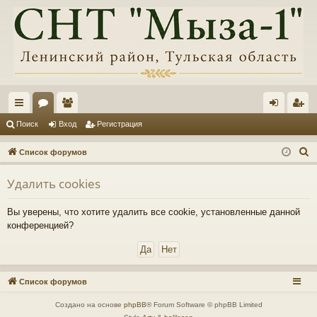
с
ор
ол
хо
ег
Поиск
Вход
Регистрация
ы
ум
ьз
д
ис
П
Список форумов
лк
ы
ов
тр
о
Удалить cookies
и
и
ат
ац
с
ел
ия
Вы уверены, что хотите удалить все cookie, установленные данной
к
конференцией?
и
Список форумов
Создано на основе
phpBB
® Forum Software © phpBB Limited