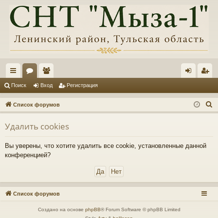
с
ор
ол
хо
ег
Поиск
Вход
Регистрация
ы
ум
ьз
д
ис
П
Список форумов
лк
ы
ов
тр
о
Удалить cookies
и
и
ат
ац
с
ел
ия
Вы уверены, что хотите удалить все cookie, установленные данной
к
конференцией?
и
Список форумов
Создано на основе
phpBB
® Forum Software © phpBB Limited