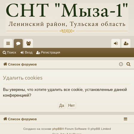
с
ор
ол
хо
ег
Поиск
Вход
Регистрация
ы
ум
ьз
д
ис
П
Список форумов
лк
ы
ов
тр
о
Удалить cookies
и
и
ат
ац
с
ел
ия
Вы уверены, что хотите удалить все cookie, установленные данной
к
конференцией?
и
Список форумов
Создано на основе
phpBB
® Forum Software © phpBB Limited