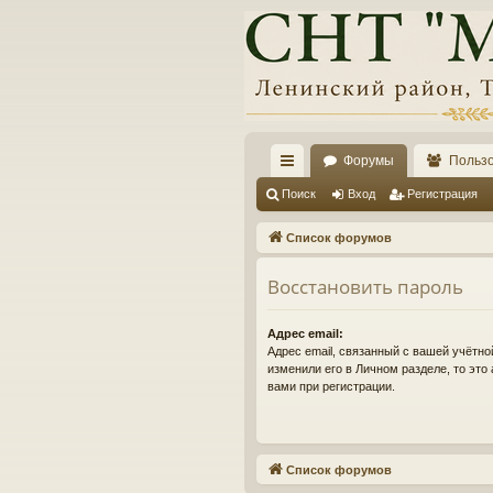
Форумы
Польз
с
Поиск
Вход
Регистрация
ы
Список форумов
лк
Восстановить пароль
и
Адрес email:
Адрес email, связанный с вашей учётно
изменили его в Личном разделе, то это 
вами при регистрации.
Список форумов