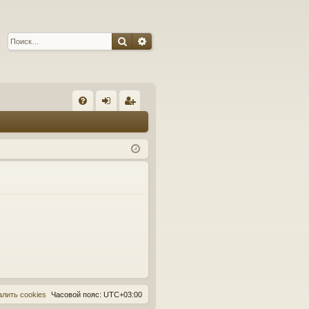
Поиск
Расширенный поиск
С
FA
хо
ег
Q
д
ис
тр
ац
ия
алить cookies
Часовой пояс:
UTC+03:00