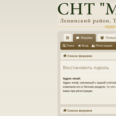
Форумы
Польз
с
Поиск
Вход
Регистрация
ы
Список форумов
лк
Восстановить пароль
и
Адрес email:
Адрес email, связанный с вашей учётно
изменили его в Личном разделе, то это 
вами при регистрации.
Список форумов