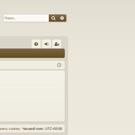
Поиск
Расширенный поиск
С
FA
хо
ег
Q
д
ис
тр
ац
ия
алить cookies
Часовой пояс:
UTC+03:00