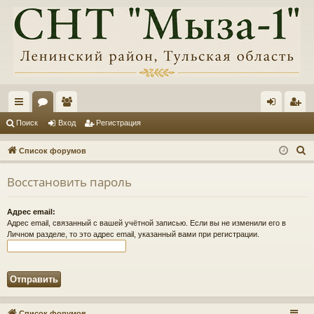
с
ор
ол
хо
ег
Поиск
Вход
Регистрация
ы
ум
ьз
д
ис
П
Список форумов
лк
ы
ов
тр
о
Восстановить пароль
и
и
ат
ац
с
ел
ия
Адрес email:
к
Адрес email, связанный с вашей учётной записью. Если вы не изменили его в
и
Личном разделе, то это адрес email, указанный вами при регистрации.
Список форумов