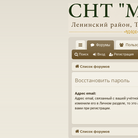
Форумы
Польз
с
Поиск
Вход
Регистрация
ы
Список форумов
лк
Восстановить пароль
и
Адрес email:
Адрес email, связанный с вашей учётно
изменили его в Личном разделе, то это 
вами при регистрации.
Список форумов