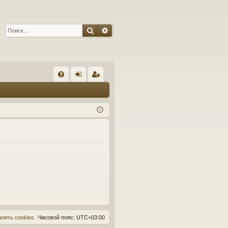
Поиск
Расширенный поиск
С
FA
хо
ег
Q
д
ис
тр
ац
ия
алить cookies
Часовой пояс:
UTC+03:00