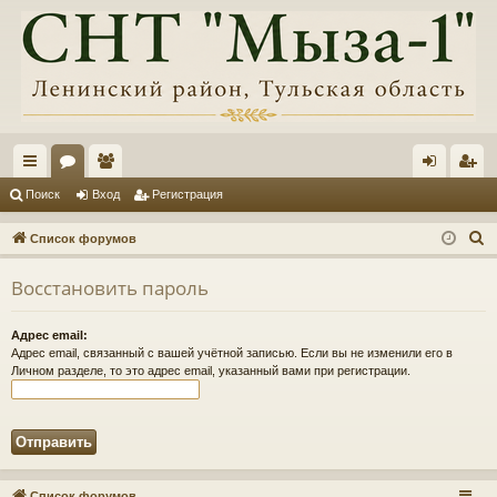
с
ор
ол
хо
ег
Поиск
Вход
Регистрация
ы
ум
ьз
д
ис
П
Список форумов
лк
ы
ов
тр
о
Восстановить пароль
и
и
ат
ац
с
ел
ия
Адрес email:
к
Адрес email, связанный с вашей учётной записью. Если вы не изменили его в
и
Личном разделе, то это адрес email, указанный вами при регистрации.
Список форумов