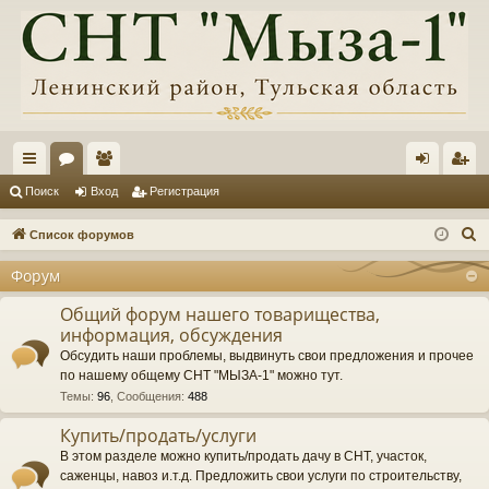
с
ор
ол
хо
ег
Поиск
Вход
Регистрация
ы
ум
ьз
д
ис
П
Список форумов
лк
ы
ов
тр
о
Форум
и
и
ат
ац
с
Общий форум нашего товарищества,
ел
ия
информация, обсуждения
к
и
Обсудить наши проблемы, выдвинуть свои предложения и прочее
по нашему общему СНТ "МЫЗА-1" можно тут.
Темы
:
96
,
Сообщения
:
488
Купить/продать/услуги
В этом разделе можно купить/продать дачу в СНТ, участок,
саженцы, навоз и.т.д. Предложить свои услуги по строительству,