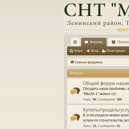
Форумы
Польз
с
Поиск
Вход
Регистрация
ы
Список форумов
лк
Форум
и
Общий форум нашег
Обсудить наши проблемы, 
"МЫЗА-1" можно тут.
Темы
:
96
,
Сообщения
:
488
Купить/продать/усл
В этом разделе можно купит
услуги по строительству, вс
Темы
:
19
,
Сообщения
:
41