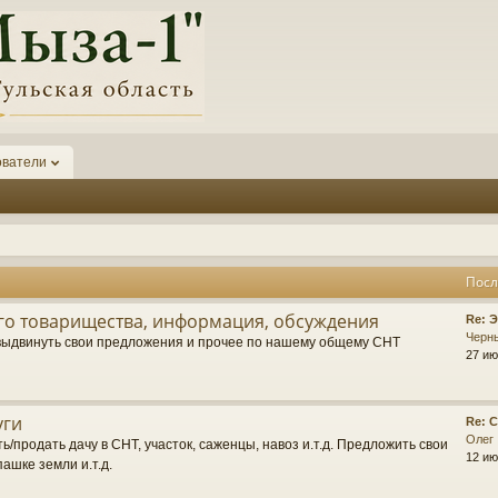
ователи
Посл
о товарищества, информация, обсуждения
П
Re: 
о
Черн
выдвинуть свои предложения и прочее по нашему общему СНТ
с
27 ию
л
е
д
уги
П
Re: 
н
о
Олег
е
ь/продать дачу в СНТ, участок, саженцы, навоз и.т.д. Предложить свои
с
12 ию
е
пашке земли и.т.д.
л
с
е
о