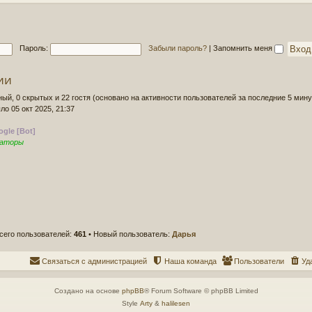
д
о
н
б
е
щ
е
е
Пароль:
Забыли пароль?
|
Запомнить меня
с
н
о
и
о
ии
е
б
щ
ный, 0 скрытых и 22 гостя (основано на активности пользователей за последние 5 мину
е
ло 05 окт 2025, 21:37
н
и
gle [Bot]
е
раторы
сего пользователей:
461
• Новый пользователь:
Дарья
Связаться с администрацией
Наша команда
Пользователи
Уд
Создано на основе
phpBB
® Forum Software © phpBB Limited
Style
Arty
&
halilesen