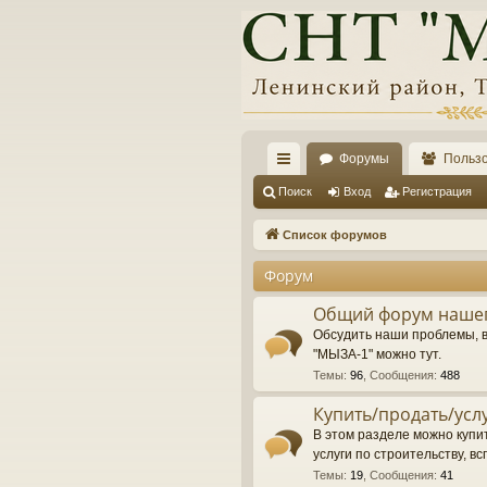
Форумы
Польз
с
Поиск
Вход
Регистрация
ы
Список форумов
лк
Форум
и
Общий форум нашег
Обсудить наши проблемы, 
"МЫЗА-1" можно тут.
Темы
:
96
,
Сообщения
:
488
Купить/продать/усл
В этом разделе можно купит
услуги по строительству, вс
Темы
:
19
,
Сообщения
:
41