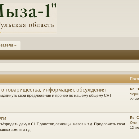
ователи
Посл
о товарищества, информация, обсуждения
П
Re: 
о
Черн
выдвинуть свои предложения и прочее по нашему общему СНТ
с
27 ию
л
е
д
уги
П
Re: 
н
о
Олег
е
ь/продать дачу в СНТ, участок, саженцы, навоз и.т.д. Предложить свои
с
12 ию
е
пашке земли и.т.д.
л
с
е
о