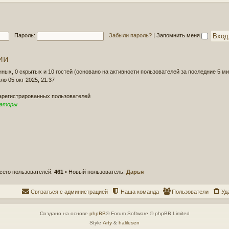
д
о
н
б
е
щ
е
е
Пароль:
Забыли пароль?
|
Запомнить меня
с
н
о
и
о
ии
е
б
щ
нных, 0 скрытых и 10 гостей (основано на активности пользователей за последние 5 ми
е
ло 05 окт 2025, 21:37
н
и
зарегистрированных пользователей
е
раторы
сего пользователей:
461
• Новый пользователь:
Дарья
Связаться с администрацией
Наша команда
Пользователи
Уд
Создано на основе
phpBB
® Forum Software © phpBB Limited
Style
Arty
&
halilesen