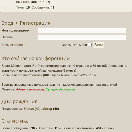
вспашке земли и.т.д.
Темы
:
19
,
Сообщения
:
41
Вход
•
Регистрация
Имя пользователя:
Пароль:
Забыли пароль?
Запомнить меня
Кто сейчас на конференции
Всего
39
посетителей :: 0 зарегистрированных, 0 скрытых и 39 гостей (основано на
активности пользователей за последние 5 минут)
Больше всего посетителей (
681
) здесь было 05 окт 2025, 21:37
Зарегистрированные пользователи: нет зарегистрированных пользователей
Легенда:
Администраторы
,
Супермодераторы
Дни рождения
Поздравляем:
Elenas
(42),
abiteg
(40)
Статистика
Всего сообщений:
530
• Всего тем:
115
• Всего пользователей:
461
• Новый