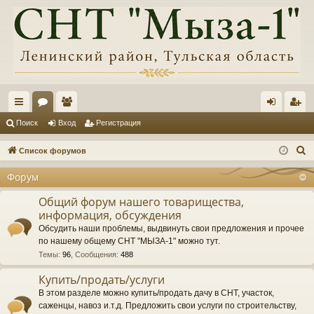
с
ор
ол
хо
ег
Поиск
Вход
Регистрация
ы
ум
ьз
д
ис
П
Список форумов
лк
ы
ов
тр
о
Форум
и
и
ат
ац
с
Общий форум нашего товарищества,
ел
ия
информация, обсуждения
к
и
Обсудить наши проблемы, выдвинуть свои предложения и прочее
по нашему общему СНТ "МЫЗА-1" можно тут.
Темы
:
96
,
Сообщения
:
488
Купить/продать/услуги
В этом разделе можно купить/продать дачу в СНТ, участок,
саженцы, навоз и.т.д. Предложить свои услуги по строительству,