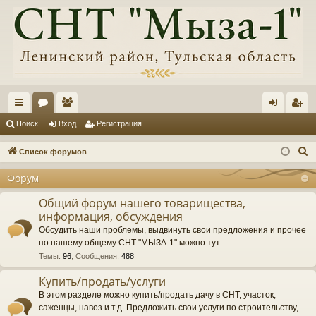
с
ор
ол
хо
ег
Поиск
Вход
Регистрация
ы
ум
ьз
д
ис
П
Список форумов
лк
ы
ов
тр
о
Форум
и
и
ат
ац
с
Общий форум нашего товарищества,
ел
ия
информация, обсуждения
к
и
Обсудить наши проблемы, выдвинуть свои предложения и прочее
по нашему общему СНТ "МЫЗА-1" можно тут.
Темы
:
96
,
Сообщения
:
488
Купить/продать/услуги
В этом разделе можно купить/продать дачу в СНТ, участок,
саженцы, навоз и.т.д. Предложить свои услуги по строительству,