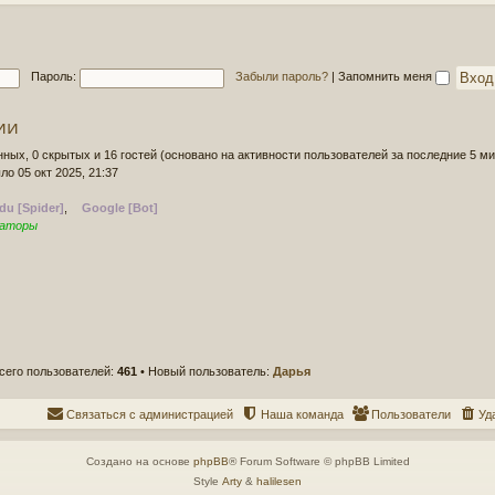
д
о
н
б
е
щ
е
е
Пароль:
Забыли пароль?
|
Запомнить меня
с
н
о
и
о
ии
е
б
щ
нных, 0 скрытых и 16 гостей (основано на активности пользователей за последние 5 ми
е
ло 05 окт 2025, 21:37
н
и
du [Spider]
,
Google [Bot]
е
раторы
сего пользователей:
461
• Новый пользователь:
Дарья
Связаться с администрацией
Наша команда
Пользователи
Уд
Создано на основе
phpBB
® Forum Software © phpBB Limited
Style
Arty
&
halilesen