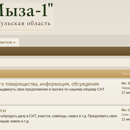
ователи
Посл
о товарищества, информация, обсуждения
П
Re: 
о
Черн
выдвинуть свои предложения и прочее по нашему общему СНТ
с
27 ию
л
е
д
уги
П
Re: 
н
о
Олег
е
ь/продать дачу в СНТ, участок, саженцы, навоз и.т.д. Предложить свои
с
12 ию
е
пашке земли и.т.д.
л
с
е
о