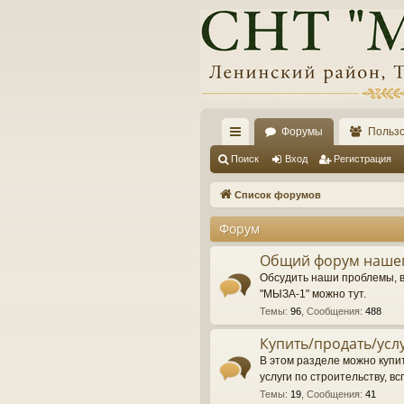
Форумы
Польз
с
Поиск
Вход
Регистрация
ы
Список форумов
лк
Форум
и
Общий форум нашег
Обсудить наши проблемы, 
"МЫЗА-1" можно тут.
Темы
:
96
,
Сообщения
:
488
Купить/продать/усл
В этом разделе можно купит
услуги по строительству, вс
Темы
:
19
,
Сообщения
:
41