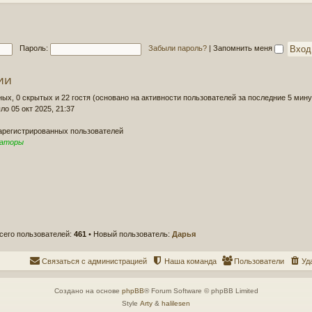
д
о
н
б
е
щ
е
е
Пароль:
Забыли пароль?
|
Запомнить меня
с
н
о
и
о
ии
е
б
щ
ных, 0 скрытых и 22 гостя (основано на активности пользователей за последние 5 мину
е
ло 05 окт 2025, 21:37
н
и
зарегистрированных пользователей
е
раторы
сего пользователей:
461
• Новый пользователь:
Дарья
Связаться с администрацией
Наша команда
Пользователи
Уд
Создано на основе
phpBB
® Forum Software © phpBB Limited
Style
Arty
&
halilesen