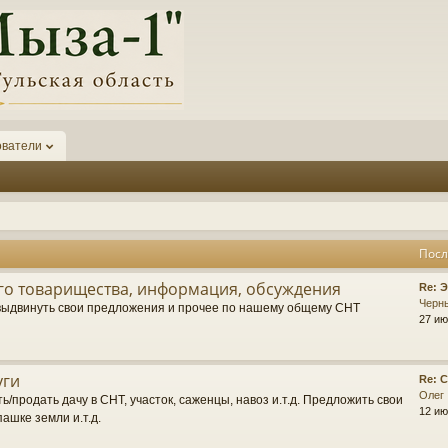
ователи
Посл
о товарищества, информация, обсуждения
П
Re: 
о
Черн
выдвинуть свои предложения и прочее по нашему общему СНТ
с
27 ию
л
е
д
уги
П
Re: 
н
о
Олег
е
ь/продать дачу в СНТ, участок, саженцы, навоз и.т.д. Предложить свои
с
12 ию
е
пашке земли и.т.д.
л
с
е
о