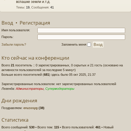
вспашке земли и.т.д.
Темы
:
19
,
Сообщения
:
41
Вход
•
Регистрация
Имя пользователя:
Пароль:
Забыли пароль?
Запомнить меня
Кто сейчас на конференции
Всего
21
посетитель :: 0 зарегистрированных, 0 скрытых и 21 гость (основано на
активности пользователей за последние 5 минут)
Больше всего посетителей (
681
) здесь было 05 окт 2025, 21:37
Зарегистрированные пользователи: нет зарегистрированных пользователей
Легенда:
Администраторы
,
Супермодераторы
Дни рождения
Поздравляем:
eruzosyg
(38)
Статистика
Всего сообщений:
530
• Всего тем:
115
• Всего пользователей:
461
• Новый