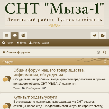
с
ор
ол
хо
ег
Поиск
Вход
Регистрация
ы
ум
ьз
д
ис
П
Список форумов
лк
ы
ов
тр
о
Форум
и
и
ат
ац
с
Общий форум нашего товарищества,
ел
ия
информация, обсуждения
к
и
Обсудить наши проблемы, выдвинуть свои предложения и прочее
по нашему общему СНТ "МЫЗА-1" можно тут.
Темы
:
96
,
Сообщения
:
488
Купить/продать/услуги
В этом разделе можно купить/продать дачу в СНТ, участок,
саженцы, навоз и.т.д. Предложить свои услуги по строительству,