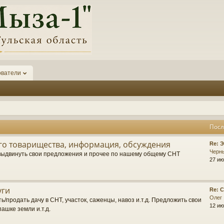
ователи
Посл
о товарищества, информация, обсуждения
П
Re: 
о
Черн
выдвинуть свои предложения и прочее по нашему общему СНТ
с
27 ию
л
е
д
уги
П
Re: 
н
о
Олег
е
ь/продать дачу в СНТ, участок, саженцы, навоз и.т.д. Предложить свои
с
12 ию
е
пашке земли и.т.д.
л
с
е
о