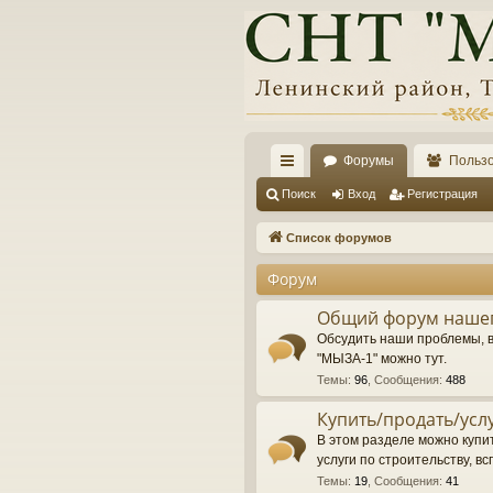
Форумы
Польз
с
Поиск
Вход
Регистрация
ы
Список форумов
лк
Форум
и
Общий форум нашег
Обсудить наши проблемы, 
"МЫЗА-1" можно тут.
Темы
:
96
,
Сообщения
:
488
Купить/продать/усл
В этом разделе можно купит
услуги по строительству, вс
Темы
:
19
,
Сообщения
:
41