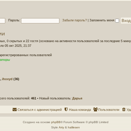
д
о
н
б
е
щ
е
е
Пароль:
Забыли пароль?
|
Запомнить меня
с
н
о
и
о
ии
е
б
щ
ных, 0 скрытых и 22 гостя (основано на активности пользователей за последние 5 мину
е
ло 05 окт 2025, 21:37
н
и
зарегистрированных пользователей
е
раторы
),
ihoxyd
(36)
сего пользователей:
461
• Новый пользователь:
Дарья
Связаться с администрацией
Наша команда
Пользователи
Уд
Создано на основе
phpBB
® Forum Software © phpBB Limited
Style
Arty
&
halilesen