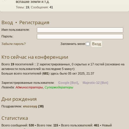
вспашке земли и.т.д.
Темы
:
19
,
Сообщения
:
41
Вход
•
Регистрация
Имя пользователя:
Пароль:
Забыли пароль?
Запомнить меня
Кто сейчас на конференции
Всего
19
посетителей :: 2 зарегистрированных, 0 скрытых и 17 гостей (основано на
активности пользователей за последние 5 минут)
Больше всего посетителей (
681
) здесь было 05 окт 2025, 21:37
Зарегистрированные пользователи:
Google [Bot]
,
Majestic-12 [Bot]
Легенда:
Администраторы
,
Супермодераторы
Дни рождения
Поздравляем:
eruzosyg
(38)
Статистика
Всего сообщений:
530
• Всего тем:
115
• Всего пользователей:
461
• Новый