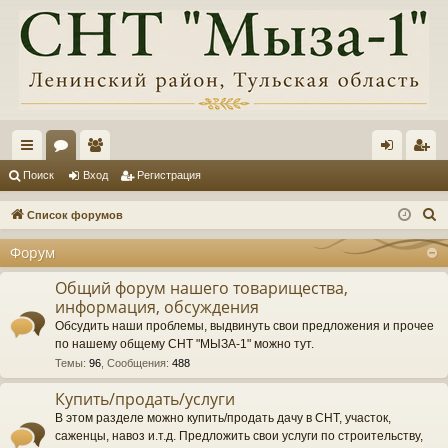
с
ор
ол
хо
ег
Поиск
Вход
Регистрация
ы
ум
ьз
д
ис
П
Список форумов
лк
ы
ов
тр
о
Форум
и
и
ат
ац
с
Общий форум нашего товарищества,
ел
ия
информация, обсуждения
к
и
Обсудить наши проблемы, выдвинуть свои предложения и прочее
по нашему общему СНТ "МЫЗА-1" можно тут.
Темы
:
96
,
Сообщения
:
488
Купить/продать/услуги
В этом разделе можно купить/продать дачу в СНТ, участок,
саженцы, навоз и.т.д. Предложить свои услуги по строительству,