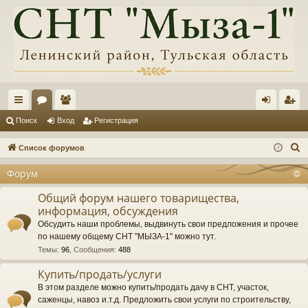
с
ор
ол
хо
ег
Поиск
Вход
Регистрация
ы
ум
ьз
д
ис
П
Список форумов
лк
ы
ов
тр
о
Форум
и
и
ат
ац
с
Общий форум нашего товарищества,
ел
ия
информация, обсуждения
к
и
Обсудить наши проблемы, выдвинуть свои предложения и прочее
по нашему общему СНТ "МЫЗА-1" можно тут.
Темы
:
96
,
Сообщения
:
488
Купить/продать/услуги
В этом разделе можно купить/продать дачу в СНТ, участок,
саженцы, навоз и.т.д. Предложить свои услуги по строительству,