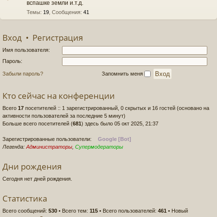
вспашке земли и.т.д.
Темы
:
19
,
Сообщения
:
41
Вход
•
Регистрация
Имя пользователя:
Пароль:
Забыли пароль?
Запомнить меня
Кто сейчас на конференции
Всего
17
посетителей :: 1 зарегистрированный, 0 скрытых и 16 гостей (основано на
активности пользователей за последние 5 минут)
Больше всего посетителей (
681
) здесь было 05 окт 2025, 21:37
Зарегистрированные пользователи:
Google [Bot]
Легенда:
Администраторы
,
Супермодераторы
Дни рождения
Сегодня нет дней рождения.
Статистика
Всего сообщений:
530
• Всего тем:
115
• Всего пользователей:
461
• Новый