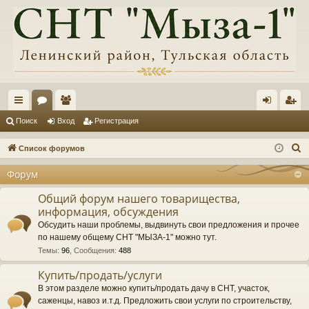
с
ор
ол
хо
ег
Поиск
Вход
Регистрация
ы
ум
ьз
д
ис
П
Список форумов
лк
ы
ов
тр
о
Форум
и
и
ат
ац
с
Общий форум нашего товарищества,
ел
ия
информация, обсуждения
к
и
Обсудить наши проблемы, выдвинуть свои предложения и прочее
по нашему общему СНТ "МЫЗА-1" можно тут.
Темы
:
96
,
Сообщения
:
488
Купить/продать/услуги
В этом разделе можно купить/продать дачу в СНТ, участок,
саженцы, навоз и.т.д. Предложить свои услуги по строительству,