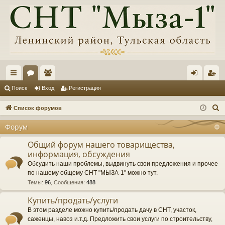
с
ор
ол
хо
ег
Поиск
Вход
Регистрация
ы
ум
ьз
д
ис
П
Список форумов
лк
ы
ов
тр
о
Форум
и
и
ат
ац
с
Общий форум нашего товарищества,
ел
ия
информация, обсуждения
к
и
Обсудить наши проблемы, выдвинуть свои предложения и прочее
по нашему общему СНТ "МЫЗА-1" можно тут.
Темы
:
96
,
Сообщения
:
488
Купить/продать/услуги
В этом разделе можно купить/продать дачу в СНТ, участок,
саженцы, навоз и.т.д. Предложить свои услуги по строительству,