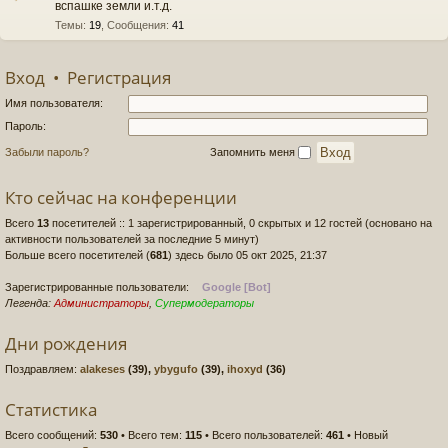
вспашке земли и.т.д.
Темы
:
19
,
Сообщения
:
41
Вход
•
Регистрация
Имя пользователя:
Пароль:
Забыли пароль?
Запомнить меня
Кто сейчас на конференции
Всего
13
посетителей :: 1 зарегистрированный, 0 скрытых и 12 гостей (основано на
активности пользователей за последние 5 минут)
Больше всего посетителей (
681
) здесь было 05 окт 2025, 21:37
Зарегистрированные пользователи:
Google [Bot]
Легенда:
Администраторы
,
Супермодераторы
Дни рождения
Поздравляем:
alakeses
(39),
ybygufo
(39),
ihoxyd
(36)
Статистика
Всего сообщений:
530
• Всего тем:
115
• Всего пользователей:
461
• Новый