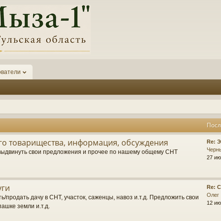
ователи
Посл
о товарищества, информация, обсуждения
П
Re: 
о
Черн
выдвинуть свои предложения и прочее по нашему общему СНТ
с
27 ию
л
е
д
уги
П
Re: 
н
о
Олег
е
ь/продать дачу в СНТ, участок, саженцы, навоз и.т.д. Предложить свои
с
12 ию
е
пашке земли и.т.д.
л
с
е
о