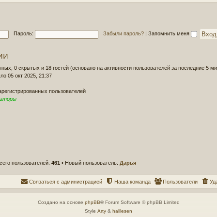
д
о
н
б
е
щ
е
е
Пароль:
Забыли пароль?
|
Запомнить меня
с
н
о
и
о
ии
е
б
щ
нных, 0 скрытых и 18 гостей (основано на активности пользователей за последние 5 ми
е
ло 05 окт 2025, 21:37
н
и
зарегистрированных пользователей
е
раторы
сего пользователей:
461
• Новый пользователь:
Дарья
Связаться с администрацией
Наша команда
Пользователи
Уд
Создано на основе
phpBB
® Forum Software © phpBB Limited
Style
Arty
&
halilesen