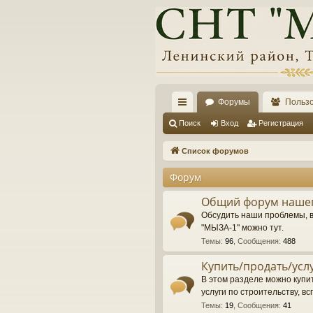
Форумы
Польз
с
Поиск
Вход
Регистрация
ы
Список форумов
лк
Форум
и
Общий форум нашег
Обсудить наши проблемы, 
"МЫЗА-1" можно тут.
Темы
:
96
,
Сообщения
:
488
Купить/продать/усл
В этом разделе можно купит
услуги по строительству, вс
Темы
:
19
,
Сообщения
:
41