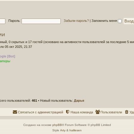
д
о
н
б
е
щ
е
е
Пароль:
Забыли пароль?
|
Запомнить меня
с
н
о
и
о
ии
е
б
щ
нный, 0 скрытых и 17 гостей (основано на активности пользователей за последние 5 ми
е
ло 05 окт 2025, 21:37
н
и
gle [Bot]
е
раторы
сего пользователей:
461
• Новый пользователь:
Дарья
Связаться с администрацией
Наша команда
Пользователи
Уд
Создано на основе
phpBB
® Forum Software © phpBB Limited
Style
Arty
&
halilesen