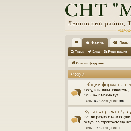
Форумы
Польз
с
Поиск
Вход
Регистрация
ы
Список форумов
лк
Форум
и
Общий форум нашег
Обсудить наши проблемы, 
"МЫЗА-1" можно тут.
Темы
:
96
,
Сообщения
:
488
Купить/продать/усл
В этом разделе можно купит
услуги по строительству, вс
Темы
:
19
,
Сообщения
:
41