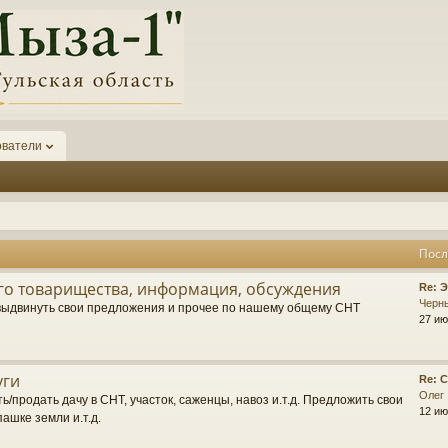
ователи
Посл
о товарищества, информация, обсуждения
П
Re: 
о
Черн
выдвинуть свои предложения и прочее по нашему общему СНТ
с
27 ию
л
е
д
уги
П
Re: 
н
о
Олег
е
ь/продать дачу в СНТ, участок, саженцы, навоз и.т.д. Предложить свои
с
12 ию
е
пашке земли и.т.д.
л
с
е
о