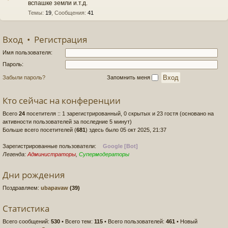
вспашке земли и.т.д.
Темы
:
19
,
Сообщения
:
41
Вход
•
Регистрация
Имя пользователя:
Пароль:
Забыли пароль?
Запомнить меня
Кто сейчас на конференции
Всего
24
посетителя :: 1 зарегистрированный, 0 скрытых и 23 гостя (основано на
активности пользователей за последние 5 минут)
Больше всего посетителей (
681
) здесь было 05 окт 2025, 21:37
Зарегистрированные пользователи:
Google [Bot]
Легенда:
Администраторы
,
Супермодераторы
Дни рождения
Поздравляем:
ubapavaw
(39)
Статистика
Всего сообщений:
530
• Всего тем:
115
• Всего пользователей:
461
• Новый