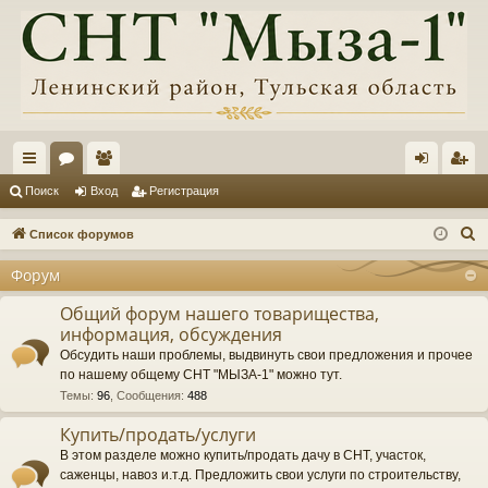
с
ор
ол
хо
ег
Поиск
Вход
Регистрация
ы
ум
ьз
д
ис
П
Список форумов
лк
ы
ов
тр
о
Форум
и
и
ат
ац
с
Общий форум нашего товарищества,
ел
ия
информация, обсуждения
к
и
Обсудить наши проблемы, выдвинуть свои предложения и прочее
по нашему общему СНТ "МЫЗА-1" можно тут.
Темы
:
96
,
Сообщения
:
488
Купить/продать/услуги
В этом разделе можно купить/продать дачу в СНТ, участок,
саженцы, навоз и.т.д. Предложить свои услуги по строительству,