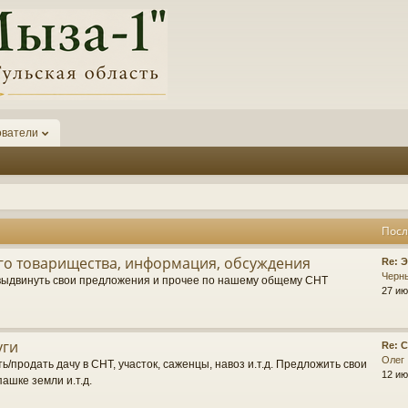
ователи
Посл
о товарищества, информация, обсуждения
П
Re: 
о
Черн
выдвинуть свои предложения и прочее по нашему общему СНТ
с
27 ию
л
е
д
уги
П
Re: 
н
о
Олег
е
ь/продать дачу в СНТ, участок, саженцы, навоз и.т.д. Предложить свои
с
12 ию
е
пашке земли и.т.д.
л
с
е
о