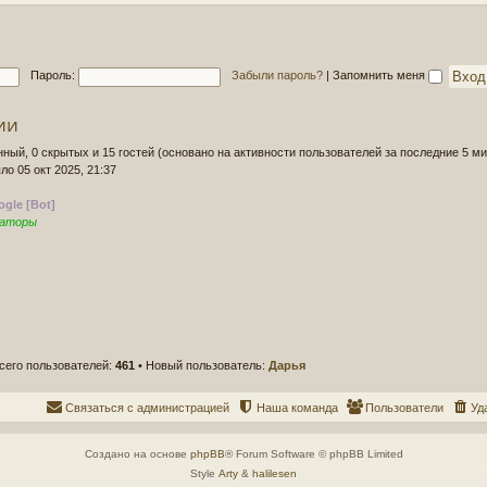
д
о
н
б
е
щ
е
е
Пароль:
Забыли пароль?
|
Запомнить меня
с
н
о
и
о
ии
е
б
щ
нный, 0 скрытых и 15 гостей (основано на активности пользователей за последние 5 ми
е
ло 05 окт 2025, 21:37
н
и
gle [Bot]
е
раторы
сего пользователей:
461
• Новый пользователь:
Дарья
Связаться с администрацией
Наша команда
Пользователи
Уд
Создано на основе
phpBB
® Forum Software © phpBB Limited
Style
Arty
&
halilesen