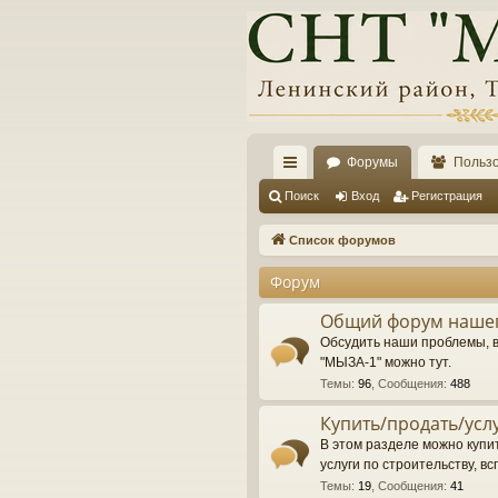
Форумы
Польз
с
Поиск
Вход
Регистрация
ы
Список форумов
лк
Форум
и
Общий форум нашег
Обсудить наши проблемы, 
"МЫЗА-1" можно тут.
Темы
:
96
,
Сообщения
:
488
Купить/продать/усл
В этом разделе можно купит
услуги по строительству, вс
Темы
:
19
,
Сообщения
:
41