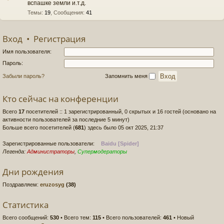
вспашке земли и.т.д.
Темы
:
19
,
Сообщения
:
41
Вход
•
Регистрация
Имя пользователя:
Пароль:
Забыли пароль?
Запомнить меня
Кто сейчас на конференции
Всего
17
посетителей :: 1 зарегистрированный, 0 скрытых и 16 гостей (основано на
активности пользователей за последние 5 минут)
Больше всего посетителей (
681
) здесь было 05 окт 2025, 21:37
Зарегистрированные пользователи:
Baidu [Spider]
Легенда:
Администраторы
,
Супермодераторы
Дни рождения
Поздравляем:
eruzosyg
(38)
Статистика
Всего сообщений:
530
• Всего тем:
115
• Всего пользователей:
461
• Новый