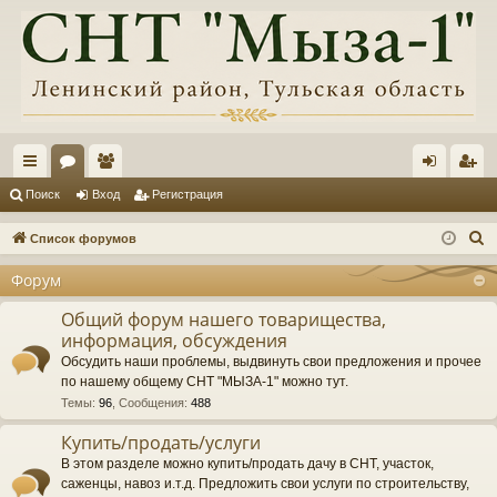
с
ор
ол
хо
ег
Поиск
Вход
Регистрация
ы
ум
ьз
д
ис
П
Список форумов
лк
ы
ов
тр
о
Форум
и
и
ат
ац
с
Общий форум нашего товарищества,
ел
ия
информация, обсуждения
к
и
Обсудить наши проблемы, выдвинуть свои предложения и прочее
по нашему общему СНТ "МЫЗА-1" можно тут.
Темы
:
96
,
Сообщения
:
488
Купить/продать/услуги
В этом разделе можно купить/продать дачу в СНТ, участок,
саженцы, навоз и.т.д. Предложить свои услуги по строительству,