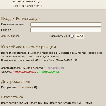
вспашке земли и.т.д.
Темы
:
19
,
Сообщения
:
41
Вход
•
Регистрация
Имя пользователя:
Пароль:
Забыли пароль?
Запомнить меня
Кто сейчас на конференции
Всего
16
посетителей :: 1 зарегистрированный, 0 скрытых и 15 гостей (основано на
активности пользователей за последние 5 минут)
Больше всего посетителей (
681
) здесь было 05 окт 2025, 21:37
Зарегистрированные пользователи:
Yandex [Bot]
Легенда:
Администраторы
,
Супермодераторы
Дни рождения
Поздравляем:
ubapavaw
(39)
Статистика
Всего сообщений:
530
• Всего тем:
115
• Всего пользователей:
461
• Новый