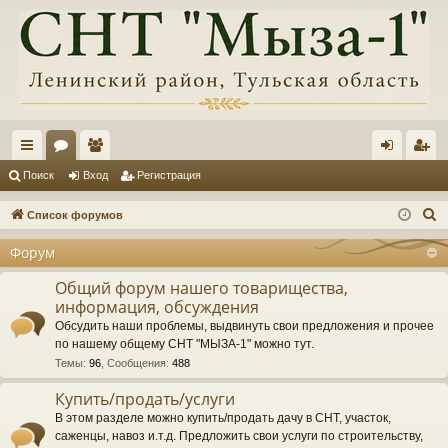
с
ор
ол
хо
ег
Поиск
Вход
Регистрация
ы
ум
ьз
д
ис
П
Список форумов
лк
ы
ов
тр
о
Форум
и
и
ат
ац
с
Общий форум нашего товарищества,
ел
ия
информация, обсуждения
к
и
Обсудить наши проблемы, выдвинуть свои предложения и прочее
по нашему общему СНТ "МЫЗА-1" можно тут.
Темы
:
96
,
Сообщения
:
488
Купить/продать/услуги
В этом разделе можно купить/продать дачу в СНТ, участок,
саженцы, навоз и.т.д. Предложить свои услуги по строительству,