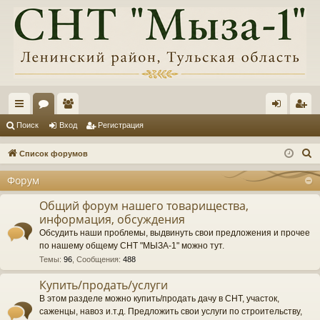
с
ор
ол
хо
ег
Поиск
Вход
Регистрация
ы
ум
ьз
д
ис
П
Список форумов
лк
ы
ов
тр
о
Форум
и
и
ат
ац
с
Общий форум нашего товарищества,
ел
ия
информация, обсуждения
к
и
Обсудить наши проблемы, выдвинуть свои предложения и прочее
по нашему общему СНТ "МЫЗА-1" можно тут.
Темы
:
96
,
Сообщения
:
488
Купить/продать/услуги
В этом разделе можно купить/продать дачу в СНТ, участок,
саженцы, навоз и.т.д. Предложить свои услуги по строительству,