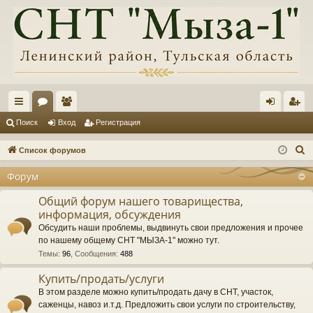
с
ор
ол
хо
ег
Поиск
Вход
Регистрация
ы
ум
ьз
д
ис
П
Список форумов
лк
ы
ов
тр
о
Форум
и
и
ат
ац
с
Общий форум нашего товарищества,
ел
ия
информация, обсуждения
к
и
Обсудить наши проблемы, выдвинуть свои предложения и прочее
по нашему общему СНТ "МЫЗА-1" можно тут.
Темы
:
96
,
Сообщения
:
488
Купить/продать/услуги
В этом разделе можно купить/продать дачу в СНТ, участок,
саженцы, навоз и.т.д. Предложить свои услуги по строительству,