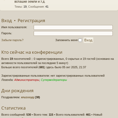
вспашке земли и.т.д.
Темы
:
19
,
Сообщения
:
41
Вход
•
Регистрация
Имя пользователя:
Пароль:
Забыли пароль?
Запомнить меня
Кто сейчас на конференции
Всего
19
посетителей :: 0 зарегистрированных, 0 скрытых и 19 гостей (основано на
активности пользователей за последние 5 минут)
Больше всего посетителей (
681
) здесь было 05 окт 2025, 21:37
Зарегистрированные пользователи: нет зарегистрированных пользователей
Легенда:
Администраторы
,
Супермодераторы
Дни рождения
Поздравляем:
eruzosyg
(38)
Статистика
Всего сообщений:
530
• Всего тем:
115
• Всего пользователей:
461
• Новый