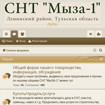
с
ор
ол
хо
ег
Поиск
Вход
Регистрация
ы
ум
ьз
д
ис
П
Список форумов
лк
ы
ов
тр
о
Форум
и
и
ат
ац
с
Общий форум нашего товарищества,
ел
ия
информация, обсуждения
к
и
Обсудить наши проблемы, выдвинуть свои предложения и прочее
по нашему общему СНТ "МЫЗА-1" можно тут.
Темы
:
96
,
Сообщения
:
488
Купить/продать/услуги
В этом разделе можно купить/продать дачу в СНТ, участок,
саженцы, навоз и.т.д. Предложить свои услуги по строительству,