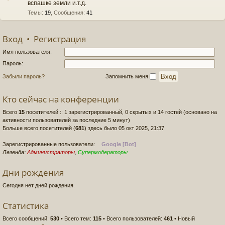
вспашке земли и.т.д.
Темы
:
19
,
Сообщения
:
41
Вход
•
Регистрация
Имя пользователя:
Пароль:
Забыли пароль?
Запомнить меня
Кто сейчас на конференции
Всего
15
посетителей :: 1 зарегистрированный, 0 скрытых и 14 гостей (основано на
активности пользователей за последние 5 минут)
Больше всего посетителей (
681
) здесь было 05 окт 2025, 21:37
Зарегистрированные пользователи:
Google [Bot]
Легенда:
Администраторы
,
Супермодераторы
Дни рождения
Сегодня нет дней рождения.
Статистика
Всего сообщений:
530
• Всего тем:
115
• Всего пользователей:
461
• Новый