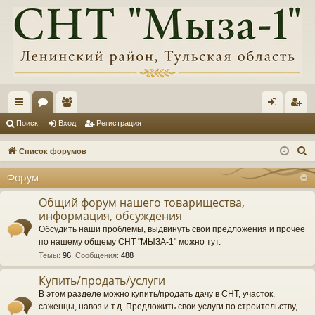
с
ор
ол
хо
ег
Поиск
Вход
Регистрация
ы
ум
ьз
д
ис
П
Список форумов
лк
ы
ов
тр
о
Форум
и
и
ат
ац
с
Общий форум нашего товарищества,
ел
ия
информация, обсуждения
к
и
Обсудить наши проблемы, выдвинуть свои предложения и прочее
по нашему общему СНТ "МЫЗА-1" можно тут.
Темы
:
96
,
Сообщения
:
488
Купить/продать/услуги
В этом разделе можно купить/продать дачу в СНТ, участок,
саженцы, навоз и.т.д. Предложить свои услуги по строительству,