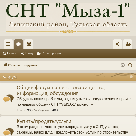
с
ор
ол
хо
ег
Поиск
Вход
Регистрация
ы
ум
ьз
д
ис
П
Список форумов
лк
ы
ов
тр
о
Форум
и
и
ат
ац
с
Общий форум нашего товарищества,
ел
ия
информация, обсуждения
к
и
Обсудить наши проблемы, выдвинуть свои предложения и прочее
по нашему общему СНТ "МЫЗА-1" можно тут.
Темы
:
96
,
Сообщения
:
488
Купить/продать/услуги
В этом разделе можно купить/продать дачу в СНТ, участок,
саженцы, навоз и.т.д. Предложить свои услуги по строительству,