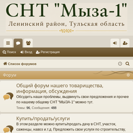
с
ор
ол
хо
ег
Поиск
Вход
Регистрация
ы
ум
ьз
д
ис
П
Список форумов
лк
ы
ов
тр
о
Форум
и
и
ат
ац
с
Общий форум нашего товарищества,
ел
ия
информация, обсуждения
к
и
Обсудить наши проблемы, выдвинуть свои предложения и прочее
по нашему общему СНТ "МЫЗА-1" можно тут.
Темы
:
96
,
Сообщения
:
488
Купить/продать/услуги
В этом разделе можно купить/продать дачу в СНТ, участок,
саженцы, навоз и.т.д. Предложить свои услуги по строительству,