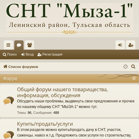
с
ор
ол
хо
ег
Поиск
Вход
Регистрация
ы
ум
ьз
д
ис
П
Список форумов
лк
ы
ов
тр
о
Форум
и
и
ат
ац
с
Общий форум нашего товарищества,
ел
ия
информация, обсуждения
к
и
Обсудить наши проблемы, выдвинуть свои предложения и прочее
по нашему общему СНТ "МЫЗА-1" можно тут.
Темы
:
96
,
Сообщения
:
488
Купить/продать/услуги
В этом разделе можно купить/продать дачу в СНТ, участок,
саженцы, навоз и.т.д. Предложить свои услуги по строительству,