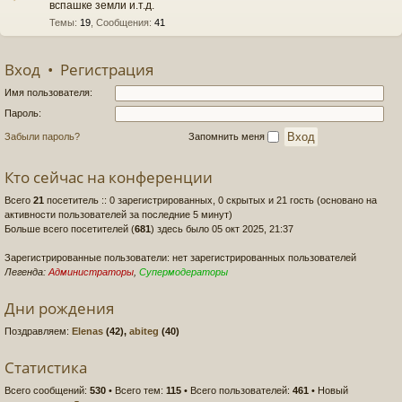
вспашке земли и.т.д.
Темы
:
19
,
Сообщения
:
41
Вход
•
Регистрация
Имя пользователя:
Пароль:
Забыли пароль?
Запомнить меня
Кто сейчас на конференции
Всего
21
посетитель :: 0 зарегистрированных, 0 скрытых и 21 гость (основано на
активности пользователей за последние 5 минут)
Больше всего посетителей (
681
) здесь было 05 окт 2025, 21:37
Зарегистрированные пользователи: нет зарегистрированных пользователей
Легенда:
Администраторы
,
Супермодераторы
Дни рождения
Поздравляем:
Elenas
(42),
abiteg
(40)
Статистика
Всего сообщений:
530
• Всего тем:
115
• Всего пользователей:
461
• Новый