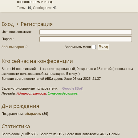
вспашке земли и.т.д.
Темы
:
19
,
Сообщения
:
41
Вход
•
Регистрация
Имя пользователя:
Пароль:
Забыли пароль?
Запомнить меня
Кто сейчас на конференции
Всего
16
посетителей :: 1 зарегистрированный, 0 скрытых и 15 гостей (основано на
активности пользователей за последние 5 минут)
Больше всего посетителей (
681
) здесь было 05 окт 2025, 21:37
Зарегистрированные пользователи:
Google [Bot]
Легенда:
Администраторы
,
Супермодераторы
Дни рождения
Поздравляем:
ubapavaw
(39)
Статистика
Всего сообщений:
530
• Всего тем:
115
• Всего пользователей:
461
• Новый