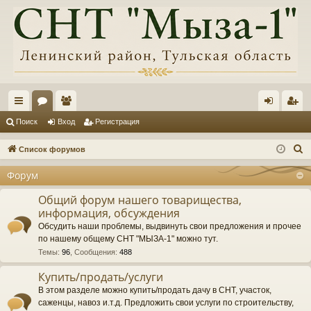
с
ор
ол
хо
ег
Поиск
Вход
Регистрация
ы
ум
ьз
д
ис
П
Список форумов
лк
ы
ов
тр
о
Форум
и
и
ат
ац
с
Общий форум нашего товарищества,
ел
ия
информация, обсуждения
к
и
Обсудить наши проблемы, выдвинуть свои предложения и прочее
по нашему общему СНТ "МЫЗА-1" можно тут.
Темы
:
96
,
Сообщения
:
488
Купить/продать/услуги
В этом разделе можно купить/продать дачу в СНТ, участок,
саженцы, навоз и.т.д. Предложить свои услуги по строительству,