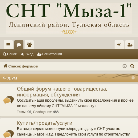
с
ор
ол
хо
ег
Поиск
Вход
Регистрация
ы
ум
ьз
д
ис
П
Список форумов
лк
ы
ов
тр
о
Форум
и
и
ат
ац
с
Общий форум нашего товарищества,
ел
ия
информация, обсуждения
к
и
Обсудить наши проблемы, выдвинуть свои предложения и прочее
по нашему общему СНТ "МЫЗА-1" можно тут.
Темы
:
96
,
Сообщения
:
488
Купить/продать/услуги
В этом разделе можно купить/продать дачу в СНТ, участок,
саженцы, навоз и.т.д. Предложить свои услуги по строительству,