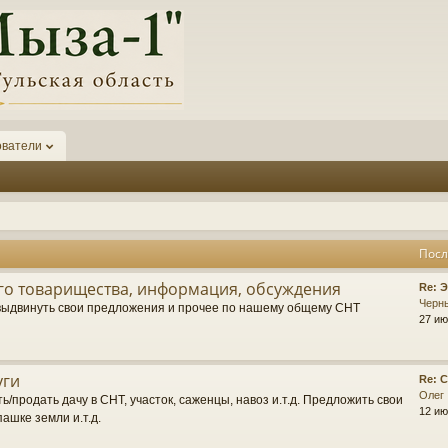
ователи
Посл
о товарищества, информация, обсуждения
П
Re: 
о
Черн
выдвинуть свои предложения и прочее по нашему общему СНТ
с
27 ию
л
е
д
уги
П
Re: 
н
о
Олег
е
ь/продать дачу в СНТ, участок, саженцы, навоз и.т.д. Предложить свои
с
12 ию
е
пашке земли и.т.д.
л
с
е
о