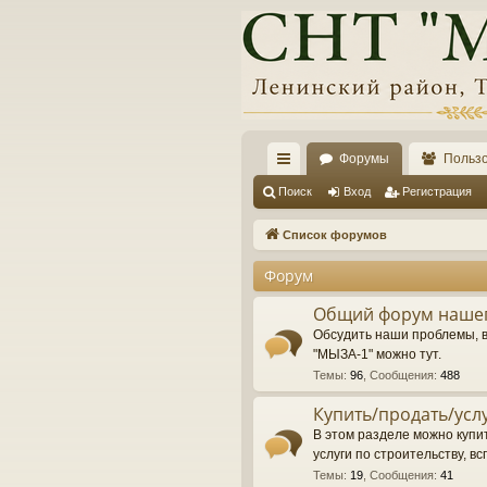
Форумы
Польз
с
Поиск
Вход
Регистрация
ы
Список форумов
лк
Форум
и
Общий форум нашег
Обсудить наши проблемы, 
"МЫЗА-1" можно тут.
Темы
:
96
,
Сообщения
:
488
Купить/продать/усл
В этом разделе можно купит
услуги по строительству, вс
Темы
:
19
,
Сообщения
:
41