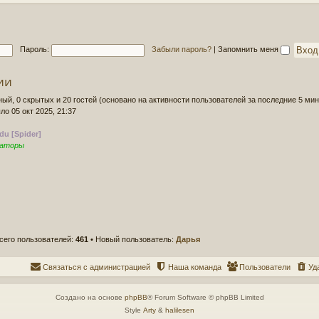
д
о
н
б
е
щ
е
е
Пароль:
Забыли пароль?
|
Запомнить меня
с
н
о
и
о
ии
е
б
щ
ный, 0 скрытых и 20 гостей (основано на активности пользователей за последние 5 мин
е
ло 05 окт 2025, 21:37
н
и
du [Spider]
е
раторы
сего пользователей:
461
• Новый пользователь:
Дарья
Связаться с администрацией
Наша команда
Пользователи
Уд
Создано на основе
phpBB
® Forum Software © phpBB Limited
Style
Arty
&
halilesen