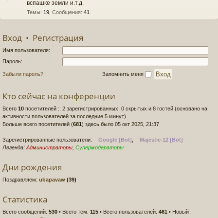
вспашке земли и.т.д.
Темы
:
19
,
Сообщения
:
41
Вход
•
Регистрация
Имя пользователя:
Пароль:
Забыли пароль?
Запомнить меня
Кто сейчас на конференции
Всего
10
посетителей :: 2 зарегистрированных, 0 скрытых и 8 гостей (основано на
активности пользователей за последние 5 минут)
Больше всего посетителей (
681
) здесь было 05 окт 2025, 21:37
Зарегистрированные пользователи:
Google [Bot]
,
Majestic-12 [Bot]
Легенда:
Администраторы
,
Супермодераторы
Дни рождения
Поздравляем:
ubapavaw
(39)
Статистика
Всего сообщений:
530
• Всего тем:
115
• Всего пользователей:
461
• Новый