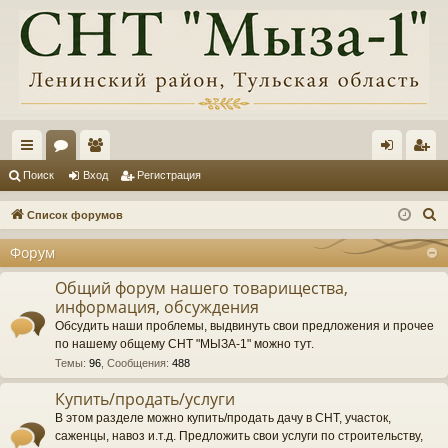
с
ор
ол
хо
ег
Поиск
Вход
Регистрация
ы
ум
ьз
д
ис
П
Список форумов
лк
ы
ов
тр
о
Форум
и
и
ат
ац
с
Общий форум нашего товарищества,
ел
ия
информация, обсуждения
к
и
Обсудить наши проблемы, выдвинуть свои предложения и прочее
по нашему общему СНТ "МЫЗА-1" можно тут.
Темы
:
96
,
Сообщения
:
488
Купить/продать/услуги
В этом разделе можно купить/продать дачу в СНТ, участок,
саженцы, навоз и.т.д. Предложить свои услуги по строительству,