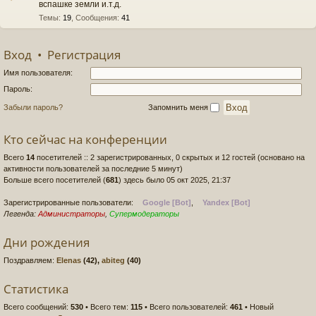
вспашке земли и.т.д.
Темы
:
19
,
Сообщения
:
41
Вход
•
Регистрация
Имя пользователя:
Пароль:
Забыли пароль?
Запомнить меня
Кто сейчас на конференции
Всего
14
посетителей :: 2 зарегистрированных, 0 скрытых и 12 гостей (основано на
активности пользователей за последние 5 минут)
Больше всего посетителей (
681
) здесь было 05 окт 2025, 21:37
Зарегистрированные пользователи:
Google [Bot]
,
Yandex [Bot]
Легенда:
Администраторы
,
Супермодераторы
Дни рождения
Поздравляем:
Elenas
(42),
abiteg
(40)
Статистика
Всего сообщений:
530
• Всего тем:
115
• Всего пользователей:
461
• Новый