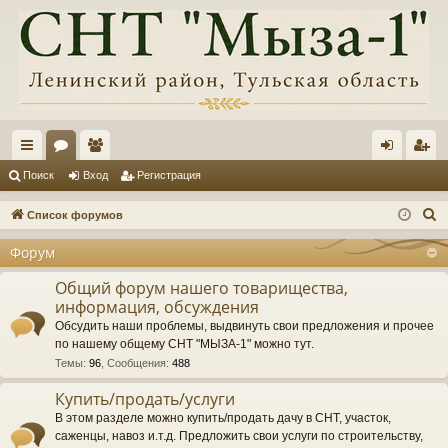
с
ор
ол
хо
ег
Поиск
Вход
Регистрация
ы
ум
ьз
д
ис
П
Список форумов
лк
ы
ов
тр
о
Форум
и
и
ат
ац
с
Общий форум нашего товарищества,
ел
ия
информация, обсуждения
к
и
Обсудить наши проблемы, выдвинуть свои предложения и прочее
по нашему общему СНТ "МЫЗА-1" можно тут.
Темы
:
96
,
Сообщения
:
488
Купить/продать/услуги
В этом разделе можно купить/продать дачу в СНТ, участок,
саженцы, навоз и.т.д. Предложить свои услуги по строительству,