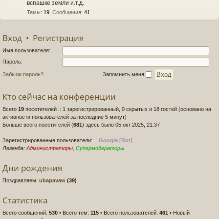
вспашке земли и.т.д.
Темы
:
19
,
Сообщения
:
41
Вход
•
Регистрация
Имя пользователя:
Пароль:
Забыли пароль?
Запомнить меня
Кто сейчас на конференции
Всего
19
посетителей :: 1 зарегистрированный, 0 скрытых и 18 гостей (основано на
активности пользователей за последние 5 минут)
Больше всего посетителей (
681
) здесь было 05 окт 2025, 21:37
Зарегистрированные пользователи:
Google [Bot]
Легенда:
Администраторы
,
Супермодераторы
Дни рождения
Поздравляем:
ubapavaw
(39)
Статистика
Всего сообщений:
530
• Всего тем:
115
• Всего пользователей:
461
• Новый