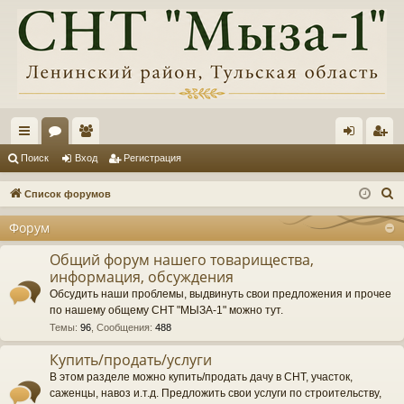
с
ор
ол
хо
ег
Поиск
Вход
Регистрация
ы
ум
ьз
д
ис
П
Список форумов
лк
ы
ов
тр
о
Форум
и
и
ат
ац
с
Общий форум нашего товарищества,
ел
ия
информация, обсуждения
к
и
Обсудить наши проблемы, выдвинуть свои предложения и прочее
по нашему общему СНТ "МЫЗА-1" можно тут.
Темы
:
96
,
Сообщения
:
488
Купить/продать/услуги
В этом разделе можно купить/продать дачу в СНТ, участок,
саженцы, навоз и.т.д. Предложить свои услуги по строительству,