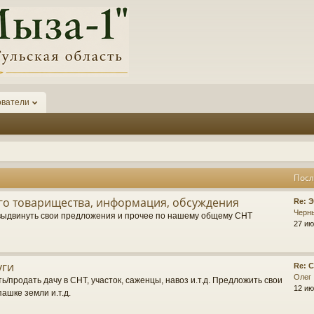
ователи
Посл
о товарищества, информация, обсуждения
П
Re: 
о
Черн
выдвинуть свои предложения и прочее по нашему общему СНТ
с
27 ию
л
е
д
уги
П
Re: 
н
о
Олег
е
ь/продать дачу в СНТ, участок, саженцы, навоз и.т.д. Предложить свои
с
12 ию
е
пашке земли и.т.д.
л
с
е
о