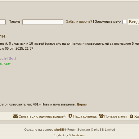
д
о
н
б
е
щ
е
е
Пароль:
Забыли пароль?
|
Запомнить меня
с
н
о
и
о
ии
е
б
щ
нный, 0 скрытых и 16 гостей (основано на активности пользователей за последние 5 ми
е
ло 05 окт 2025, 21:37
н
и
gle [Bot]
е
раторы
сего пользователей:
461
• Новый пользователь:
Дарья
Связаться с администрацией
Наша команда
Пользователи
Уд
Создано на основе
phpBB
® Forum Software © phpBB Limited
Style
Arty
&
halilesen