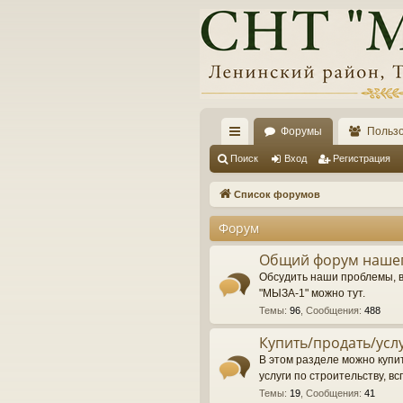
Форумы
Польз
с
Поиск
Вход
Регистрация
ы
Список форумов
лк
Форум
и
Общий форум нашег
Обсудить наши проблемы, 
"МЫЗА-1" можно тут.
Темы
:
96
,
Сообщения
:
488
Купить/продать/усл
В этом разделе можно купит
услуги по строительству, вс
Темы
:
19
,
Сообщения
:
41