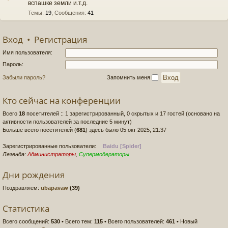
вспашке земли и.т.д.
Темы
:
19
,
Сообщения
:
41
Вход
•
Регистрация
Имя пользователя:
Пароль:
Забыли пароль?
Запомнить меня
Кто сейчас на конференции
Всего
18
посетителей :: 1 зарегистрированный, 0 скрытых и 17 гостей (основано на
активности пользователей за последние 5 минут)
Больше всего посетителей (
681
) здесь было 05 окт 2025, 21:37
Зарегистрированные пользователи:
Baidu [Spider]
Легенда:
Администраторы
,
Супермодераторы
Дни рождения
Поздравляем:
ubapavaw
(39)
Статистика
Всего сообщений:
530
• Всего тем:
115
• Всего пользователей:
461
• Новый