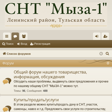
с
ор
ол
хо
ег
Поиск
Вход
Регистрация
ы
ум
ьз
д
ис
П
Список форумов
лк
ы
ов
тр
о
Форум
и
и
ат
ац
с
Общий форум нашего товарищества,
ел
ия
информация, обсуждения
к
и
Обсудить наши проблемы, выдвинуть свои предложения и прочее
по нашему общему СНТ "МЫЗА-1" можно тут.
Темы
:
96
,
Сообщения
:
488
Купить/продать/услуги
В этом разделе можно купить/продать дачу в СНТ, участок,
саженцы, навоз и.т.д. Предложить свои услуги по строительству,