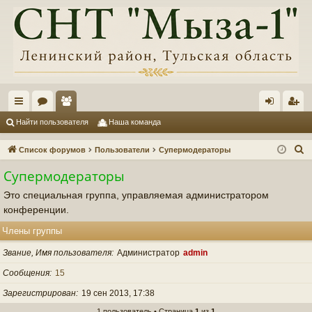
с
ор
ол
хо
ег
Найти пользователя
Наша команда
ы
ум
ьз
д
ис
П
Список форумов
Пользователи
Супермодераторы
лк
ы
ов
тр
о
Супермодераторы
и
и
ат
ац
Это специальная группа, управляемая администратором
с
ел
ия
конференции.
к
и
Члены группы
Звание, Имя пользователя
Администратор
admin
Сообщения
15
Зарегистрирован
19 сен 2013, 17:38
1 пользователь • Страница
1
из
1