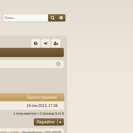
Поиск
Расширенный поиск
С
FA
хо
ег
Q
д
ис
тр
ац
ия
Зарегистрирован
19 сен 2013, 17:38
1 пользователь • Страница
1
из
1
Перейти
алить cookies
Часовой пояс:
UTC+03:00