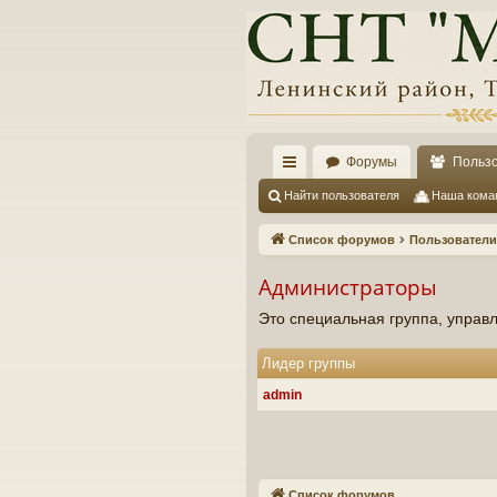
Форумы
Польз
с
Найти пользователя
Наша кома
ы
Список форумов
Пользователи
лк
Администраторы
и
Это специальная группа, упра
Лидер группы
admin
Список форумов