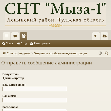
с
ор
ол
хо
ег
Поиск
Вход
Регистрация
ы
ум
ьз
д
ис
П
Список форумов
Отправить сообщение администрации
лк
ы
ов
тр
о
Отправить сообщение администрации
и
и
ат
ац
с
ел
ия
Получатель:
к
Администратор
и
Ваш адрес email:
Ваше имя:
Заголовок: