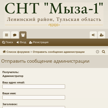
с
ор
ол
хо
ег
Поиск
Вход
Регистрация
ы
ум
ьз
д
ис
П
Список форумов
Отправить сообщение администрации
лк
ы
ов
тр
о
Отправить сообщение администрации
и
и
ат
ац
с
ел
ия
Получатель:
к
Администратор
и
Ваш адрес email:
Ваше имя:
Заголовок: