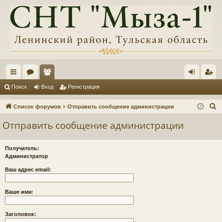
с
ор
ол
хо
ег
Поиск
Вход
Регистрация
ы
ум
ьз
д
ис
П
Список форумов
Отправить сообщение администрации
лк
ы
ов
тр
о
Отправить сообщение администрации
и
и
ат
ац
с
ел
ия
Получатель:
к
Администратор
и
Ваш адрес email:
Ваше имя:
Заголовок: