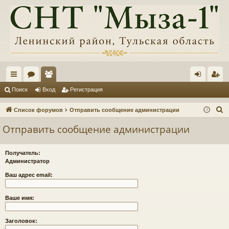
с
ор
ол
хо
ег
Поиск
Вход
Регистрация
ы
ум
ьз
д
ис
П
Список форумов
Отправить сообщение администрации
лк
ы
ов
тр
о
Отправить сообщение администрации
и
и
ат
ац
с
ел
ия
Получатель:
к
Администратор
и
Ваш адрес email:
Ваше имя:
Заголовок: