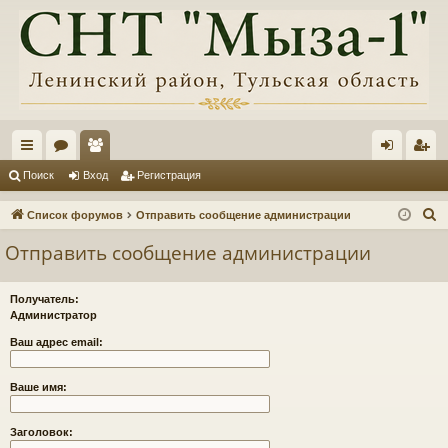
с
ор
ол
хо
ег
Поиск
Вход
Регистрация
ы
ум
ьз
д
ис
П
Список форумов
Отправить сообщение администрации
лк
ы
ов
тр
о
Отправить сообщение администрации
и
и
ат
ац
с
ел
ия
Получатель:
к
Администратор
и
Ваш адрес email:
Ваше имя:
Заголовок: