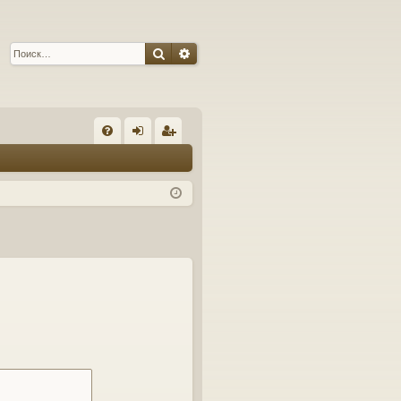
Поиск
Расширенный поиск
С
FA
хо
ег
Q
д
ис
тр
ац
ия