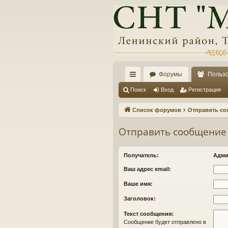
Форумы
Польз
с
Поиск
Вход
Регистрация
ы
Список форумов
Отправить со
лк
Отправить сообщение
и
Получатель:
Адми
Ваш адрес email:
Ваше имя:
Заголовок:
Текст сообщения:
Сообщение будет отправлено в